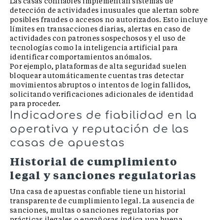
Las casas confiables implementan sistemas de
detección de actividades inusuales que alertan sobre
posibles fraudes o accesos no autorizados. Esto incluye
límites en transacciones diarias, alertas en caso de
actividades con patrones sospechosos y el uso de
tecnologías como la inteligencia artificial para
identificar comportamientos anómalos.
Por ejemplo, plataformas de alta seguridad suelen
bloquear automáticamente cuentas tras detectar
movimientos abruptos o intentos de login fallidos,
solicitando verificaciones adicionales de identidad
para proceder.
Indicadores de fiabilidad en la
operativa y reputación de las
casas de apuestas
Historial de cumplimiento
legal y sanciones regulatorias
Una casa de apuestas confiable tiene un historial
transparente de cumplimiento legal. La ausencia de
sanciones, multas o sanciones regulatorias por
prácticas ilegales o engañosas indica una buena