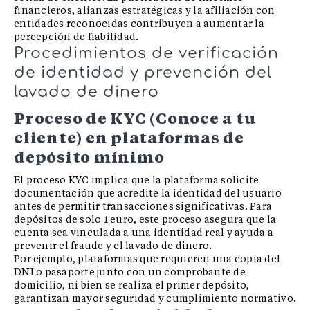
financieros, alianzas estratégicas y la afiliación con
entidades reconocidas contribuyen a aumentar la
percepción de fiabilidad.
Procedimientos de verificación
de identidad y prevención del
lavado de dinero
Proceso de KYC (Conoce a tu
cliente) en plataformas de
depósito mínimo
El proceso KYC implica que la plataforma solicite
documentación que acredite la identidad del usuario
antes de permitir transacciones significativas. Para
depósitos de solo 1 euro, este proceso asegura que la
cuenta sea vinculada a una identidad real y ayuda a
prevenir el fraude y el lavado de dinero.
Por ejemplo, plataformas que requieren una copia del
DNI o pasaporte junto con un comprobante de
domicilio, ni bien se realiza el primer depósito,
garantizan mayor seguridad y cumplimiento normativo.