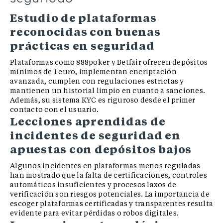
Estudio de plataformas
reconocidas con buenas
prácticas en seguridad
Plataformas como 888poker y Betfair ofrecen depósitos
mínimos de 1 euro, implementan encriptación
avanzada, cumplen con regulaciones estrictas y
mantienen un historial limpio en cuanto a sanciones.
Además, su sistema KYC es riguroso desde el primer
contacto con el usuario.
Lecciones aprendidas de
incidentes de seguridad en
apuestas con depósitos bajos
Algunos incidentes en plataformas menos reguladas
han mostrado que la falta de certificaciones, controles
automáticos insuficientes y procesos laxos de
verificación son riesgos potenciales. La importancia de
escoger plataformas certificadas y transparentes resulta
evidente para evitar pérdidas o robos digitales.