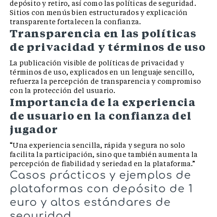
depósito y retiro, así como las políticas de seguridad.
Sitios con menús bien estructurados y explicación
transparente fortalecen la confianza.
Transparencia en las políticas
de privacidad y términos de uso
La publicación visible de políticas de privacidad y
términos de uso, explicados en un lenguaje sencillo,
refuerza la percepción de transparencia y compromiso
con la protección del usuario.
Importancia de la experiencia
de usuario en la confianza del
jugador
“Una experiencia sencilla, rápida y segura no solo
facilita la participación, sino que también aumenta la
percepción de fiabilidad y seriedad en la plataforma.”
Casos prácticos y ejemplos de
plataformas con depósito de 1
euro y altos estándares de
seguridad