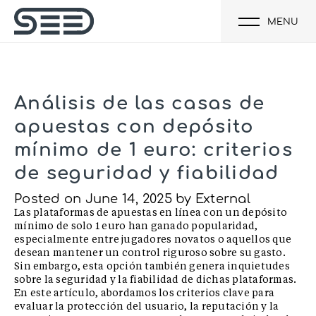
MENU
Análisis de las casas de
apuestas con depósito
mínimo de 1 euro: criterios
de seguridad y fiabilidad
Posted on
June 14, 2025
by
External
Las plataformas de apuestas en línea con un depósito
mínimo de solo 1 euro han ganado popularidad,
especialmente entre jugadores novatos o aquellos que
desean mantener un control riguroso sobre su gasto.
Sin embargo, esta opción también genera inquietudes
sobre la seguridad y la fiabilidad de dichas plataformas.
En este artículo, abordamos los criterios clave para
evaluar la protección del usuario, la reputación y la