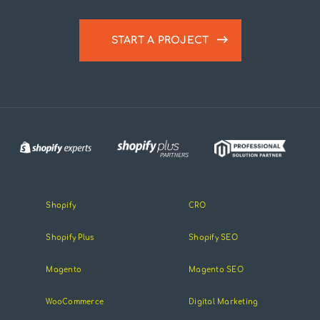
START A PROJECT
Shopify
CRO
Shopify Plus
Shopify SEO
Magento
Magento SEO
WooCommerce
Digital Marketing