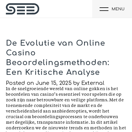
MENU
De Evolutie van Online
Casino
Beoordelingsmethoden:
Een Kritische Analyse
Posted on
June 15, 2025
by
External
In de snelgroeiende wereld van online gokken is het
beoordelen van casino’s essentieel voor spelers die op
zoek zijn naar betrouwbare en veilige platforms. Met de
toenemende complexiteit van de markt en de
verscheidenheid aan aanbiederopties, wordt het
cruciaal om beoordelingsprocessen te onderbouwen
met degelijke, transparante informatie. In dit artikel
onderzoeken we de nieuwste trends en methoden in het