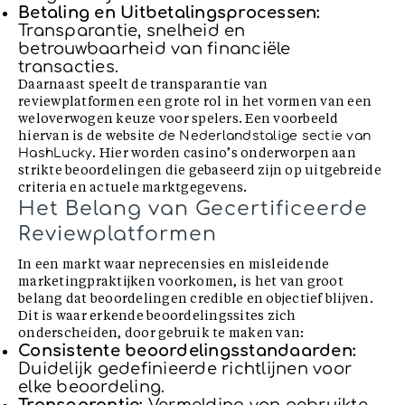
Betaling en Uitbetalingsprocessen:
Transparantie, snelheid en
betrouwbaarheid van financiële
transacties.
Daarnaast speelt de transparantie van
reviewplatformen een grote rol in het vormen van een
weloverwogen keuze voor spelers. Een voorbeeld
hiervan is de website
de Nederlandstalige sectie van
. Hier worden casino’s onderworpen aan
HashLucky
strikte beoordelingen die gebaseerd zijn op uitgebreide
criteria en actuele marktgegevens.
Het Belang van Gecertificeerde
Reviewplatformen
In een markt waar neprecensies en misleidende
marketingpraktijken voorkomen, is het van groot
belang dat beoordelingen credible en objectief blijven.
Dit is waar erkende beoordelingssites zich
onderscheiden, door gebruik te maken van:
Consistente beoordelingsstandaarden:
Duidelijk gedefinieerde richtlijnen voor
elke beoordeling.