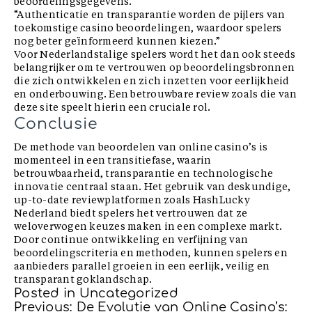
beoordelingsgegevens.
“Authenticatie en transparantie worden de pijlers van
toekomstige casino beoordelingen, waardoor spelers
nog beter geïnformeerd kunnen kiezen.”
Voor Nederlandstalige spelers wordt het dan ook steeds
belangrijker om te vertrouwen op beoordelingsbronnen
die zich ontwikkelen en zich inzetten voor eerlijkheid
en onderbouwing. Een betrouwbare review zoals die van
deze site speelt hierin een cruciale rol.
Conclusie
De methode van beoordelen van online casino’s is
momenteel in een transitiefase, waarin
betrouwbaarheid, transparantie en technologische
innovatie centraal staan. Het gebruik van deskundige,
up-to-date reviewplatformen zoals HashLucky
Nederland biedt spelers het vertrouwen dat ze
weloverwogen keuzes maken in een complexe markt.
Door continue ontwikkeling en verfijning van
beoordelingscriteria en methoden, kunnen spelers en
aanbieders parallel groeien in een eerlijk, veilig en
transparant goklandschap.
Posted in
Uncategorized
Previous:
De Evolutie van Online Casino’s:
Post