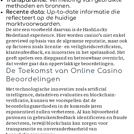
Transparantie:
Vermelding van gebruikte
methoden en bronnen.
Recente data:
Up-to-date informatie die
reflecteert op de huidige
marktvoorwaarden.
De site een voorbeeld daarvan is de HashLucky
Nederland experience. Hier worden casino’s niet enkel
gereviewd op basis van de algemene reputatie, maar ook
op factoren zoals licentie- en veiligheidscertificaten,
klantenfeedback, en innovaties in het spelaanbod. Het
geeft spelers een diepgaand en betrouwbaar overzicht,
dat verder gaat dan oppervlakkige beoordelingen.
De Toekomst van Online Casino
Beoordelingen
Met technologische innovaties zoals artificial
intelligence, datadriven evaluaties en blockchain-
verificatie, kunnen we voorspellen dat de
beoordelingsmethoden in de komende jaren
exponentieel zullen verbeteren. AI kan bijvoorbeeld
patronen in gebruikersfeedback identificeren en fraude
detecteren, terwijl blockchain kan zorgen voor
transparantie en onveranderbaarheid van