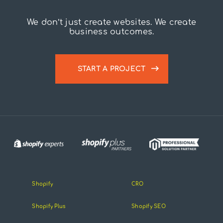
We don’t just create websites. We create
business outcomes.
START A PROJECT
Shopify
CRO
Shopify Plus
Shopify SEO