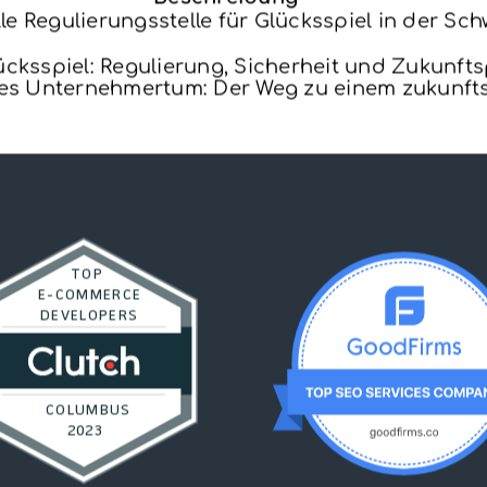
Beschreibung
lle Regulierungsstelle für Glücksspiel in der Sch
ücksspiel: Regulierung, Sicherheit und Zukunft
iges Unternehmertum: Der Weg zu einem zukunft
TOP
E-COMMERCE
DEVELOPERS
COLUMBUS
2023