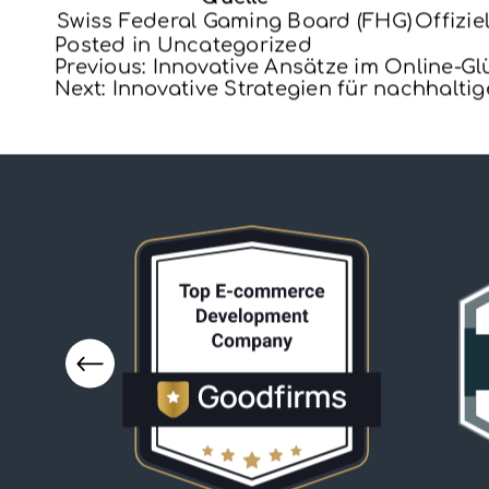
Quelle
Swiss Federal Gaming Board (FHG)
Offizie
Posted in
Uncategorized
Previous:
Innovative Ansätze im Online-Gl
Post
Next:
Innovative Strategien für nachhalt
navigation