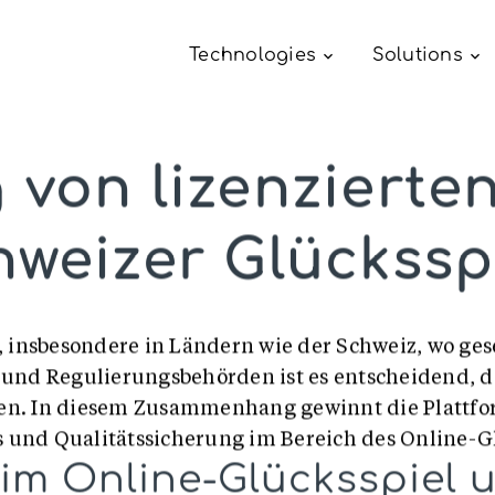
Technologies
Solutions
von lizenzierte
hweizer Glückssp
t, insbesondere in Ländern wie der Schweiz, wo 
 und Regulierungsbehörden ist es entscheidend, d
hen. In diesem Zusammenhang gewinnt die Plattf
s und Qualitätssicherung im Bereich des Online-Gl
m Online-Glücksspiel u