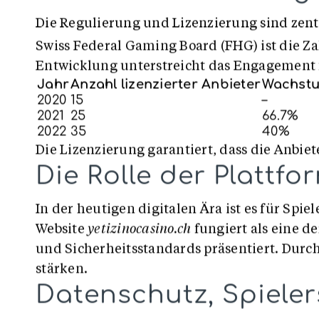
Die Regulierung und Lizenzierung sind zentr
Swiss Federal Gaming Board (FHG)
ist die Z
Entwicklung unterstreicht das Engagement f
Jahr
Anzahl lizenzierter Anbieter
Wachstu
2020
15
–
2021
25
66.7%
2022
35
40%
Die Lizenzierung garantiert, dass die Anbiet
Die Rolle der Plattfo
In der heutigen digitalen Ära ist es für Spie
Website
yetizinocasino.ch
fungiert als eine d
und Sicherheitsstandards präsentiert. Durch 
stärken.
Datenschutz, Spiele