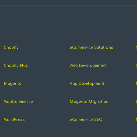
Shopify
eCommerce Solutions
Shopify Plus
Web Developement
Magento
App Development
WooCommerce
Magento Migration
WordPress
eCommerce SEO