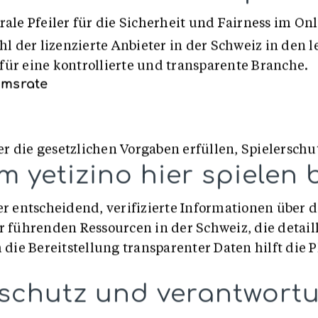
ale Pfeiler für die Sicherheit und Fairness im On
ahl der lizenzierte Anbieter in der Schweiz in den 
ür eine kontrollierte und transparente Branche.
msrate
er die gesetzlichen Vorgaben erfüllen, Spielerschu
rm yetizino hier spielen
ler entscheidend, verifizierte Informationen über di
er führenden Ressourcen in der Schweiz, die detai
die Bereitstellung transparenter Daten hilft die P
rschutz und verantwortu