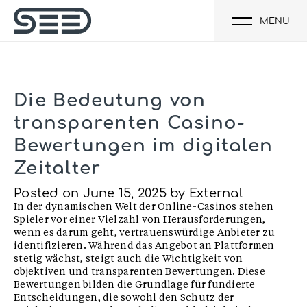
MENU
Die Bedeutung von
transparenten Casino-
Bewertungen im digitalen
Zeitalter
Posted on
June 15, 2025
by
External
In der dynamischen Welt der Online-Casinos stehen
Spieler vor einer Vielzahl von Herausforderungen,
wenn es darum geht, vertrauenswürdige Anbieter zu
identifizieren. Während das Angebot an Plattformen
stetig wächst, steigt auch die Wichtigkeit von
objektiven und transparenten Bewertungen. Diese
Bewertungen bilden die Grundlage für fundierte
Entscheidungen, die sowohl den Schutz der