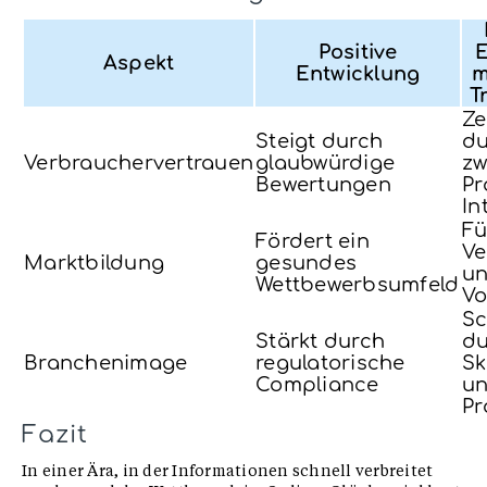
Positive
E
Aspekt
Entwicklung
m
T
Ze
Steigt durch
du
Verbrauchervertrauen
glaubwürdige
zw
Bewertungen
Pr
In
Fü
Fördert ein
Ve
Marktbildung
gesundes
un
Wettbewerbsumfeld
Vo
Sc
Stärkt durch
du
Branchenimage
regulatorische
Sk
Compliance
un
Pr
Fazit
In einer Ära, in der Informationen schnell verbreitet