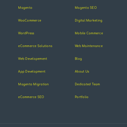
Magento
Magento SEO
WooCommerce
Digital Marketing
WordPress
Mobile Commerce
eCommerce Solutions
Web Maintenance
Web Developement
Blog
App Development
About Us
Magento Migration
Dedicated Team
eCommerce SEO
Portfolio