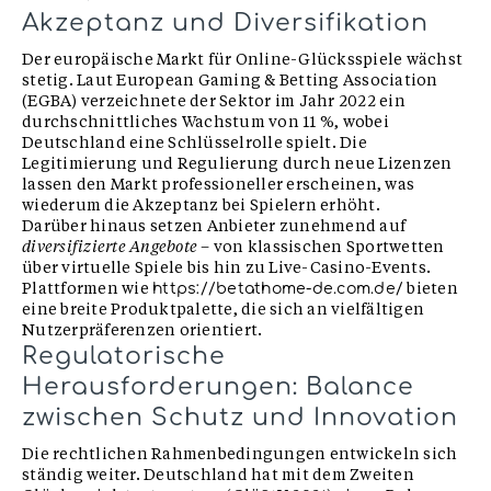
Akzeptanz und Diversifikation
Der europäische Markt für Online-Glücksspiele wächst
stetig. Laut European Gaming & Betting Association
(EGBA) verzeichnete der Sektor im Jahr 2022 ein
durchschnittliches Wachstum von 11 %, wobei
Deutschland eine Schlüsselrolle spielt. Die
Legitimierung und Regulierung durch neue Lizenzen
lassen den Markt professioneller erscheinen, was
wiederum die Akzeptanz bei Spielern erhöht.
Darüber hinaus setzen Anbieter zunehmend auf
diversifizierte Angebote
– von klassischen Sportwetten
über virtuelle Spiele bis hin zu Live-Casino-Events.
Plattformen wie
bieten
https://betathome-de.com.de/
eine breite Produktpalette, die sich an vielfältigen
Nutzerpräferenzen orientiert.
Regulatorische
Herausforderungen: Balance
zwischen Schutz und Innovation
Die rechtlichen Rahmenbedingungen entwickeln sich
ständig weiter. Deutschland hat mit dem Zweiten