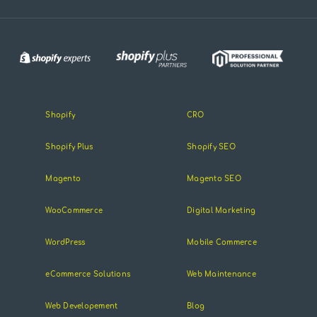
Shopify
CRO
Shopify Plus
Shopify SEO
Magento
Magento SEO
WooCommerce
Digital Marketing
WordPress
Mobile Commerce
eCommerce Solutions
Web Maintenance
Web Developement
Blog