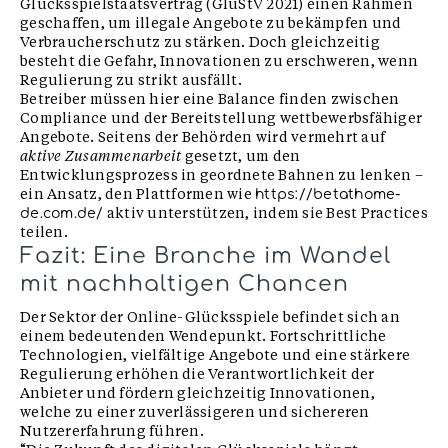
Glücksspielstaatsvertrag (GlüStV 2021) einen Rahmen
geschaffen, um illegale Angebote zu bekämpfen und
Verbraucherschutz zu stärken. Doch gleichzeitig
besteht die Gefahr, Innovationen zu erschweren, wenn
Regulierung zu strikt ausfällt.
Betreiber müssen hier eine Balance finden zwischen
Compliance und der Bereitstellung wettbewerbsfähiger
Angebote. Seitens der Behörden wird vermehrt auf
aktive Zusammenarbeit
gesetzt, um den
Entwicklungsprozess in geordnete Bahnen zu lenken –
ein Ansatz, den Plattformen wie
https://betathome-
aktiv unterstützen, indem sie Best Practices
de.com.de/
teilen.
Fazit: Eine Branche im Wandel
mit nachhaltigen Chancen
Der Sektor der Online-Glücksspiele befindet sich an
einem bedeutenden Wendepunkt. Fortschrittliche
Technologien, vielfältige Angebote und eine stärkere
Regulierung erhöhen die Verantwortlichkeit der
Anbieter und fördern gleichzeitig Innovationen,
welche zu einer zuverlässigeren und sichereren
Nutzererfahrung führen.