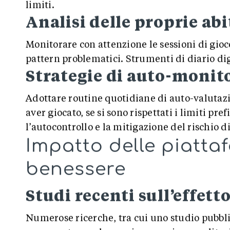
Ad esempio, rispondere regolarmente a questi
limiti.
Analisi delle proprie abi
Monitorare con attenzione le sessioni di gio
pattern problematici. Strumenti di diario dig
Strategie di auto-monit
Adottare routine quotidiane di auto-valutazi
aver giocato, se si sono rispettati i limiti p
l’autocontrollo e la mitigazione del rischio 
Impatto delle piatta
benessere
Studi recenti sull’effet