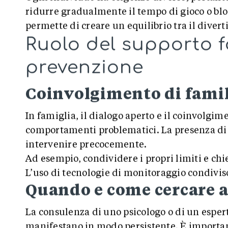
Ogni individuo ha esigenze diverse; pertanto
ridurre gradualmente il tempo di gioco o bl
permette di creare un equilibrio tra il divert
Ruolo del supporto fa
prevenzione
Coinvolgimento di famili
In famiglia, il dialogo aperto e il coinvolg
comportamenti problematici. La presenza di p
intervenire precocemente.
Ad esempio, condividere i propri limiti e ch
L’uso di tecnologie di monitoraggio condivis
Quando e come cercare a