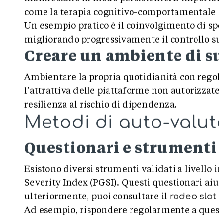
La consulenza di uno psicologo o di un esper
manifestano in modo persistente. È important
come la terapia cognitivo-comportamentale 
Un esempio pratico è il coinvolgimento di sp
migliorando progressivamente il controllo s
Creare un ambiente di su
Ambientare la propria quotidianità con regole
l’attrattiva delle piattaforme non autorizzat
resilienza al rischio di dipendenza.
Metodi di auto-valut
Questionari e strumenti 
Esistono diversi strumenti validati a livell
Severity Index (PGSI). Questi questionari aiu
ulteriormente, puoi consultare il
rodeo slot