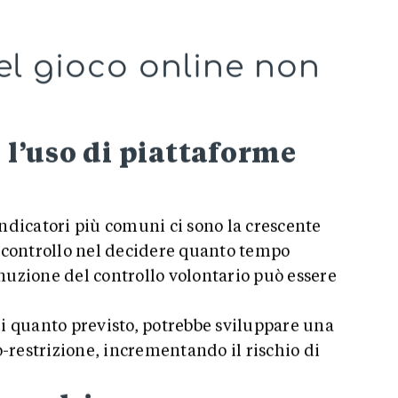
el gioco online non
l’uso di piattaforme
 indicatori più comuni ci sono la crescente
 di controllo nel decidere quanto tempo
uzione del controllo volontario può essere
di quanto previsto, potrebbe sviluppare una
-restrizione, incrementando il rischio di