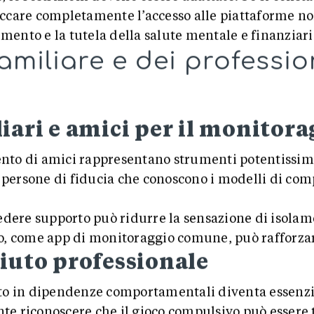
, le restrizioni devono essere adattate. Se si con
occare completamente l’accesso alle piattaforme no
imento e la tutela della salute mentale e finanziari
miliare e dei profession
ari e amici per il monitora
imento di amici rappresentano strumenti potentissim
ersone di fiducia che conoscono i modelli di compo
iedere supporto può ridurre la sensazione di isolam
o, come app di monitoraggio comune, può rafforzar
iuto professionale