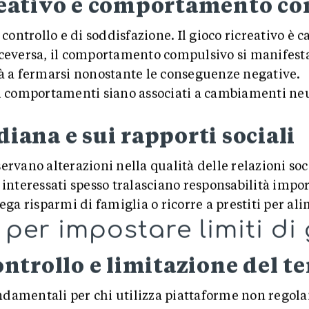
creativo e comportamento c
i controllo e di soddisfazione. Il gioco ricreativo 
Viceversa, il comportamento compulsivo si manifesta
ltà a fermarsi nonostante le conseguenze negative.
li comportamenti siano associati a cambiamenti neur
iana e sui rapporti sociali
ervano alterazioni nella qualità delle relazioni soc
 interessati spesso tralasciano responsabilità impo
a risparmi di famiglia o ricorre a prestiti per ali
per impostare limiti di 
controllo e limitazione del 