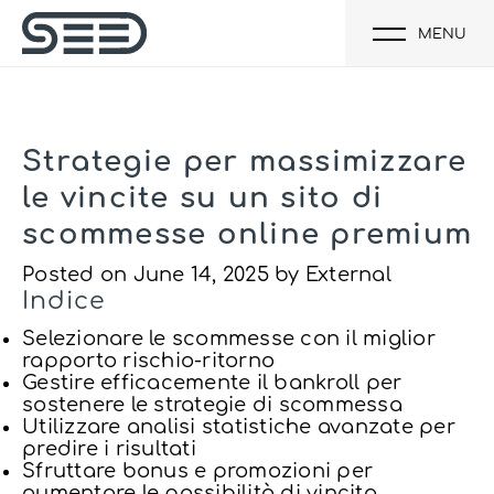
MENU
Strategie per massimizzare
le vincite su un sito di
scommesse online premium
Posted on
June 14, 2025
by
External
Indice
Selezionare le scommesse con il miglior
rapporto rischio-ritorno
Gestire efficacemente il bankroll per
sostenere le strategie di scommessa
Utilizzare analisi statistiche avanzate per
predire i risultati
Sfruttare bonus e promozioni per
aumentare le possibilità di vincita