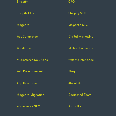
Shopify
CRO
Shopify Plus
Shopify SEO
Magento
Magento SEO
WooCommerce
Digital Marketing
WordPress
Mobile Commerce
eCommerce Solutions
Web Maintenance
Web Developement
Blog
App Development
About Us
Magento Migration
Dedicated Team
eCommerce SEO
Portfolio