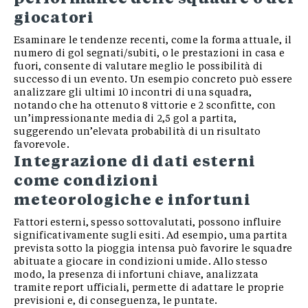
giocatori
Esaminare le tendenze recenti, come la forma attuale, il
numero di gol segnati/subiti, o le prestazioni in casa e
fuori, consente di valutare meglio le possibilità di
successo di un evento. Un esempio concreto può essere
analizzare gli ultimi 10 incontri di una squadra,
notando che ha ottenuto 8 vittorie e 2 sconfitte, con
un’impressionante media di 2,5 gol a partita,
suggerendo un’elevata probabilità di un risultato
favorevole.
Integrazione di dati esterni
come condizioni
meteorologiche e infortuni
Fattori esterni, spesso sottovalutati, possono influire
significativamente sugli esiti. Ad esempio, uma partita
prevista sotto la pioggia intensa può favorire le squadre
abituate a giocare in condizioni umide. Allo stesso
modo, la presenza di infortuni chiave, analizzata
tramite report ufficiali, permette di adattare le proprie
previsioni e, di conseguenza, le puntate.